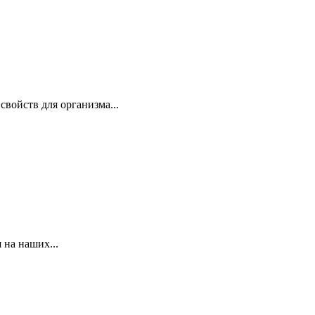
войств для организма...
 на наших...