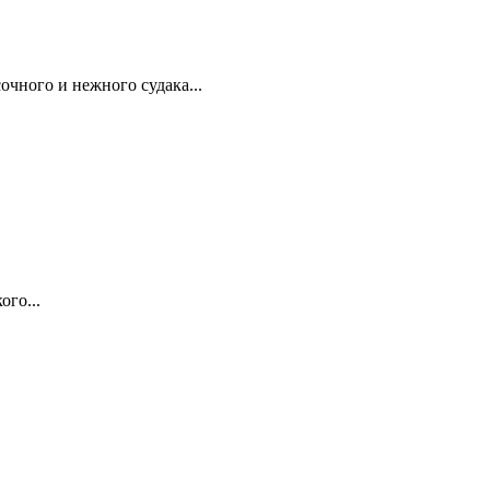
чного и нежного судака...
ого...