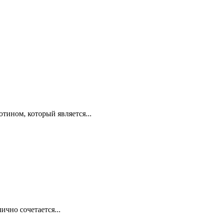
отином, который является...
чно сочетается...