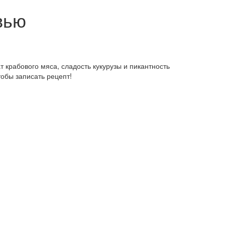
вью
т крабового мяса, сладость кукурузы и пикантность
тобы записать рецепт!