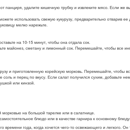
 от панциря, удалите кишечную трубку и извлеките мясо. Если же 
 можете использовать свежую кукурузу, предварительно отварив ее 
Луковицу мелко нарежьте.
ставьте на 10-15 минут, чтобы она отдала сок.
ьте майонез, сметану и лимонный сок. Перемешайте, чтобы все ин
урузу и приготовленную корейскую морковь. Перемешайте, чтобы в
е соль и перец по вкусу. Если салат получился сухим, добавьте н
ушкой или кинзой.
й морковью на большой тарелке или в салатнице.
 самостоятельное блюдо или в качестве гарнира к основному блюду
го времени года, когда хочется чего-то освежающего и легкого. Он