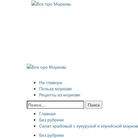
Перейти
к
Все про
содержимому
Морковь
САМАЯ ПОЛНАЯ ИНФОРМАЦИЯ ПРО МОРКОВЬ
Основное
меню
Все про Морковь
На главную
Польза моркови
Рецепты из моркови
Найти:
Главная
Без рубрики
Салат крабовый с кукурузой и корейской морко
Без рубрики