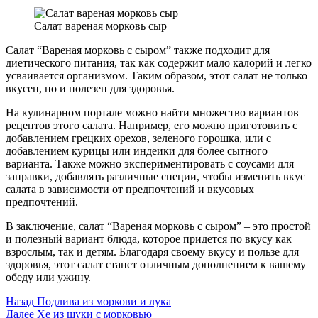
Салат вареная морковь сыр
Салат “Вареная морковь с сыром” также подходит для
диетического питания, так как содержит мало калорий и легко
усваивается организмом. Таким образом, этот салат не только
вкусен, но и полезен для здоровья.
На кулинарном портале можно найти множество вариантов
рецептов этого салата. Например, его можно приготовить с
добавлением грецких орехов, зеленого горошка, или с
добавлением курицы или индеики для более сытного
варианта. Также можно экспериментировать с соусами для
заправки, добавлять различные специи, чтобы изменить вкус
салата в зависимости от предпочтений и вкусовых
предпочтений.
В заключение, салат “Вареная морковь с сыром” – это простой
и полезный вариант блюда, которое придется по вкусу как
взрослым, так и детям. Благодаря своему вкусу и пользе для
здоровья, этот салат станет отличным дополнением к вашему
обеду или ужину.
Post
Назад
Подлива из моркови и лука
Далее
Хе из щуки с морковью