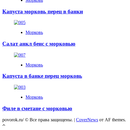
Морковь
Капуста морковь перец в банки
Морковь
Салат анкл бенс с морковью
Морковь
Капуста в банке перец морковь
Морковь
Филе в сметане с морковью
povorok.ru/ © Все права защищены.
|
CoverNews
от AF themes.