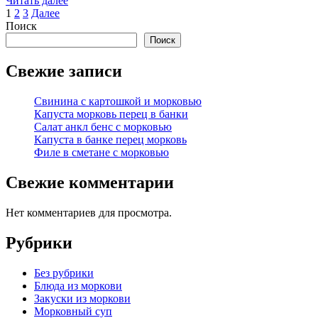
Читать далее
Пагинация
1
2
3
Далее
Поиск
записей
Поиск
Свежие записи
Свинина с картошкой и морковью
Капуста морковь перец в банки
Салат анкл бенс с морковью
Капуста в банке перец морковь
Филе в сметане с морковью
Свежие комментарии
Нет комментариев для просмотра.
Рубрики
Без рубрики
Блюда из моркови
Закуски из моркови
Морковный суп