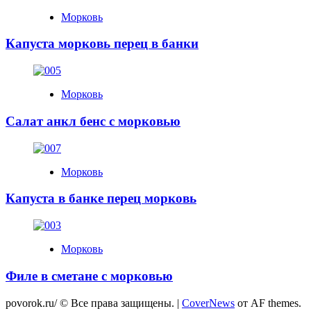
Морковь
Капуста морковь перец в банки
Морковь
Салат анкл бенс с морковью
Морковь
Капуста в банке перец морковь
Морковь
Филе в сметане с морковью
povorok.ru/ © Все права защищены.
|
CoverNews
от AF themes.