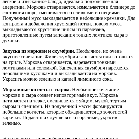
легкое и изысканное блюдо, идеально подходящее для
аперитива. Морковь отваривается, измельчается в блендере до
состояния пюре, смешивается со сливками и специями.
Полученный мусс выкладывается в небольшие креманки. Для
контраста и добавления хрустящей нотки, поверх мусса
выкладываются хрустящие чипсы из пармезана,
приготовленные путем запекания тонких ломтиков сыра в
духовке.
Закуска из моркови и скумбрии.
Необычное, но очень
вкусное сочетание. Филе скумбрии запекается или готовится
на гриле. Морковь отваривается, нарезается тонкими
ломтиками или соломкой. Запеченная скумбрия нарезается
небольшими кусочками и выкладывается на морковь.
Украсить можно зеленью и каплей лимонного сока.
Морковные котлеты с сыром.
Необычное сочетание
моркови и сыра создает неповторимый вкус. Морковь
натирается на терке, смешивается с яйцом, мукой, тертым
сыром и специями. Из полученной массы формируются
небольшие котлеты, которые обжариваются до золотистой
корочки. Подавать их лучше всего горячими, украсив
зеленью.
Эти рецепты – лишь небольшая часть того, что можно