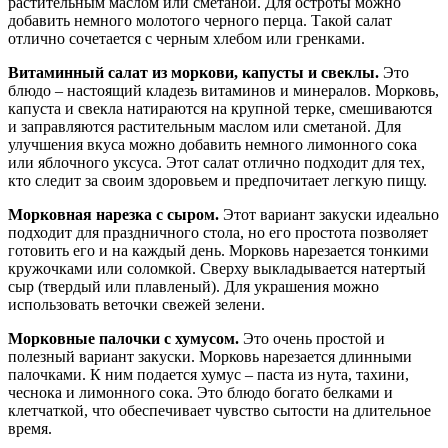
растительным маслом или сметаной. Для остроты можно
добавить немного молотого черного перца. Такой салат
отлично сочетается с черным хлебом или гренками.
Витаминный салат из моркови, капусты и свеклы.
Это
блюдо – настоящий кладезь витаминов и минералов. Морковь,
капуста и свекла натираются на крупной терке, смешиваются
и заправляются растительным маслом или сметаной. Для
улучшения вкуса можно добавить немного лимонного сока
или яблочного уксуса. Этот салат отлично подходит для тех,
кто следит за своим здоровьем и предпочитает легкую пищу.
Морковная нарезка с сыром.
Этот вариант закуски идеально
подходит для праздничного стола, но его простота позволяет
готовить его и на каждый день. Морковь нарезается тонкими
кружочками или соломкой. Сверху выкладывается натертый
сыр (твердый или плавленый). Для украшения можно
использовать веточки свежей зелени.
Морковные палочки с хумусом.
Это очень простой и
полезный вариант закуски. Морковь нарезается длинными
палочками. К ним подается хумус – паста из нута, тахини,
чеснока и лимонного сока. Это блюдо богато белками и
клетчаткой, что обеспечивает чувство сытости на длительное
время.