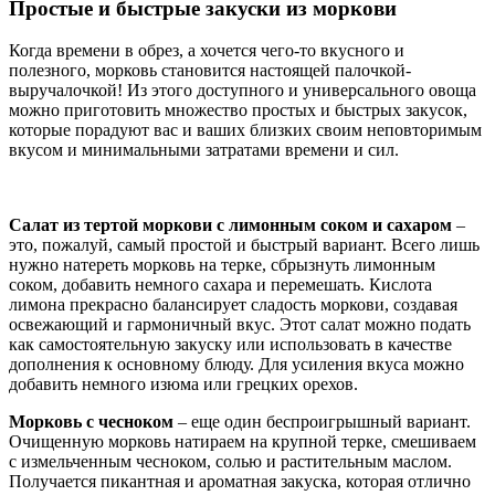
Простые и быстрые закуски из моркови
Когда времени в обрез, а хочется чего-то вкусного и
полезного, морковь становится настоящей палочкой-
выручалочкой! Из этого доступного и универсального овоща
можно приготовить множество простых и быстрых закусок,
которые порадуют вас и ваших близких своим неповторимым
вкусом и минимальными затратами времени и сил.
Салат из тертой моркови с лимонным соком и сахаром
–
это, пожалуй, самый простой и быстрый вариант. Всего лишь
нужно натереть морковь на терке, сбрызнуть лимонным
соком, добавить немного сахара и перемешать. Кислота
лимона прекрасно балансирует сладость моркови, создавая
освежающий и гармоничный вкус. Этот салат можно подать
как самостоятельную закуску или использовать в качестве
дополнения к основному блюду. Для усиления вкуса можно
добавить немного изюма или грецких орехов.
Морковь с чесноком
– еще один беспроигрышный вариант.
Очищенную морковь натираем на крупной терке, смешиваем
с измельченным чесноком, солью и растительным маслом.
Получается пикантная и ароматная закуска, которая отлично