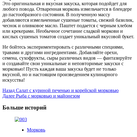
Это оригинальная и вкусная закуска, которая подойдет для
любого повода. Отваренная морковь измельчается в блендере
до пастообразного состояния. В полученную массу
добавляются измельченные сушеные томаты, свежий базилик,
чеснок и оливковое масло. Паштет подается с черным хлебом
или крекерами. Необычное сочетание сладкой моркови и
кислых сушеных томатов создает уникальный вкусовой букет.
Не бойтесь экспериментировать с различными специями,
травами и другими ингредиентами. Добавляйте орехи,
семена, сухофрукты, сыры различных видов — фантазируйте
и создавайте свои уникальные и неповторимые закуски с
морковью! Пусть каждая ваша закуска будет не только
вкусной, но и настоящим произведением кулинарного
искусства!
Post
Назад
Салат с куриной печенью и корейской морковью
Далее
Рыба с морковью и майонезом
Navigation
Больше историй
Морковь