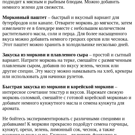
подходит к мясным и рыбным блюдам. Можно добавить
немного зелени для свежести.
Морковный паштет
– быстрый и вкусный вариант для
бутербродов или канапе. Отварите морковь до мягкости, затем
измельчите ее в блендере вместе с небольшим количеством
растительного масла, соли и перца. Для более насыщенного
вкуса можно добавить немного грецких орехов или чеснока.
Этот паштет можно хранить в холодильнике несколько дней.
Закуска из моркови и плавленого сыра
– простой и сытный
вариант. Натрите морковь на терке, смешайте с размягченным
плавленым сыром, добавив по вкусу зелень, чеснок или
другие специи. Эту массу можно намазывать на хлеб, крекеры
или использовать для начинки рулетов.
Быстрая закуска из моркови и корейской моркови
–
интересное сочетание текстур и вкусов. Нарежьте свежую
морковь соломкой, смешайте с готовой корейской морковью и
добавьте немного кунжутного масла и семена кунжута для
аромата.
Не бойтесь экспериментировать с различными специями и
добавками! К моркови прекрасно подойдут семена горчицы,
кунжут, орехи, зелень, лимонный сок, чеснок, а также
различные виды сыра. Главное – включить фантазию и