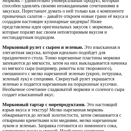
Морковь – удивительно универсальный продукт, который
способен удивлять своими неожиданными сочетаниями в
закусках. Перестаньте думать о ней только как о компоненте
привычных салатов – давайте откроем новые грани её вкуса и
создадим настоящие кулинарные шедевры! Ниже
представлены идеи оригинальных закусок с морковью,
которые поразят вас своим неповторимым вкусом и
нестандартным подходом.
Морковный рулет с сыром и зеленью.
Это изысканная и
элегантная закуска, которая идеально подойдет для
праздничного стола. Тонко нарезанные пластины моркови
запекаются до мягкости, затем на них выкладывается начинка
из мягкого сыра (например, рикотты или творожного),
смешанного с мелко нарезанной зеленью (укроп, петрушка,
зеленый лук) и специями. Свернутый рулет украшается
зеленью и подается нарезанным на порционные кусочки.
Необычное сочетание сладковатой моркови и соленого сыра
создает изысканный вкус.
Морковный тартар с морепродуктами.
Это настоящий
взрыв вкуса и текстур! Мелко нарезанная морковь
обжаривается до легкой золотистости, затем смешивается с
отварными креветками или мидиями, мелко нарезанным
луком и зеленью. Заправка готовится из лимонного сока,
оливкового масла и специй. Необычное сочетание