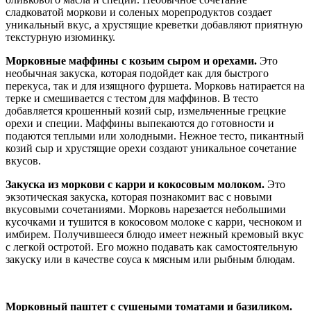
сладковатой моркови и соленых морепродуктов создает
уникальный вкус, а хрустящие креветки добавляют приятную
текстурную изюминку.
Морковные маффины с козьим сыром и орехами.
Это
необычная закуска, которая подойдет как для быстрого
перекуса, так и для изящного фуршета. Морковь натирается на
терке и смешивается с тестом для маффинов. В тесто
добавляется крошенный козий сыр, измельченные грецкие
орехи и специи. Маффины выпекаются до готовности и
подаются теплыми или холодными. Нежное тесто, пикантный
козий сыр и хрустящие орехи создают уникальное сочетание
вкусов.
Закуска из моркови с карри и кокосовым молоком.
Это
экзотическая закуска, которая познакомит вас с новыми
вкусовыми сочетаниями. Морковь нарезается небольшими
кусочками и тушится в кокосовом молоке с карри, чесноком и
имбирем. Получившееся блюдо имеет нежный кремовый вкус
с легкой остротой. Его можно подавать как самостоятельную
закуску или в качестве соуса к мясным или рыбным блюдам.
Морковный паштет с сушеными томатами и базиликом.