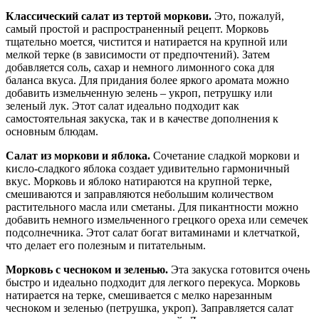
Классический салат из тертой моркови.
Это, пожалуй,
самый простой и распространенный рецепт. Морковь
тщательно моется, чистится и натирается на крупной или
мелкой терке (в зависимости от предпочтений). Затем
добавляется соль, сахар и немного лимонного сока для
баланса вкуса. Для придания более яркого аромата можно
добавить измельченную зелень – укроп, петрушку или
зеленый лук. Этот салат идеально подходит как
самостоятельная закуска, так и в качестве дополнения к
основным блюдам.
Салат из моркови и яблока.
Сочетание сладкой моркови и
кисло-сладкого яблока создает удивительно гармоничный
вкус. Морковь и яблоко натираются на крупной терке,
смешиваются и заправляются небольшим количеством
растительного масла или сметаны. Для пикантности можно
добавить немного измельченного грецкого ореха или семечек
подсолнечника. Этот салат богат витаминами и клетчаткой,
что делает его полезным и питательным.
Морковь с чесноком и зеленью.
Эта закуска готовится очень
быстро и идеально подходит для легкого перекуса. Морковь
натирается на терке, смешивается с мелко нарезанным
чесноком и зеленью (петрушка, укроп). Заправляется салат