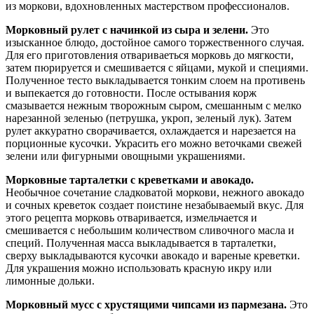
из моркови, вдохновленных мастерством профессионалов.
Морковный рулет с начинкой из сыра и зелени.
Это
изысканное блюдо, достойное самого торжественного случая.
Для его приготовления отвариваеться морковь до мягкости,
затем пюрируется и смешивается с яйцами, мукой и специями.
Полученное тесто выкладывается тонким слоем на противень
и выпекается до готовности. После остывания корж
смазывается нежным творожным сыром, смешанным с мелко
нарезанной зеленью (петрушка, укроп, зеленый лук). Затем
рулет аккуратно сворачивается, охлаждается и нарезается на
порционные кусочки. Украсить его можно веточками свежей
зелени или фигурными овощными украшениями.
Морковные тарталетки с креветками и авокадо.
Необычное сочетание сладковатой моркови, нежного авокадо
и сочных креветок создает поистине незабываемый вкус. Для
этого рецепта морковь отваривается, измельчается и
смешивается с небольшим количеством сливочного масла и
специй. Полученная масса выкладывается в тарталетки,
сверху выкладываются кусочки авокадо и вареные креветки.
Для украшения можно использовать красную икру или
лимонные дольки.
Морковный мусс с хрустящими чипсами из пармезана.
Это