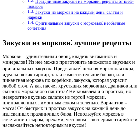
Праздничные закуски из моркови⁚ рецепты от шеф-
поваров
Закуски из моркови на каждый день⁚ салаты и
нарезки
Оригинальные закуски с морковью⁚ необычные
сочетания
Закуски из моркови⁚ лучшие рецепты
Морковь – удивительный овощ, кладезь витаминов и
минералов! Из неё можно приготовить множество вкусных и
оригинальных закусок. Представьте⁚ нежная морковная икра,
идеальная как гарнир, так и самостоятельное блюдо, или
пикантная морковь по-корейски, закуска, которая украсит
любой стол. А как насчет хрустящих морковных драников или
сытного морковного паштета? Не забываем и о простых, но
невероятно вкусных салатах из тертой моркови,
приправленных лимонным соком и зеленью. Вариантов –
масса! От быстрых и простых закусок на каждый день до
изысканных праздничных блюд. Используйте морковь в
сочетании с сыром, орехами, чесноком – экспериментируйте и
наслаждайтесь неповторимым вкусом!