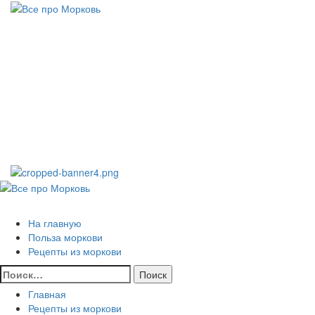
Перейти
к
Все про
содержимому
Морковь
САМАЯ ПОЛНАЯ ИНФОРМАЦИЯ ПРО МОРКОВЬ
Основное
меню
Все про Морковь
На главную
Польза моркови
Рецепты из моркови
Найти:
Главная
Рецепты из моркови