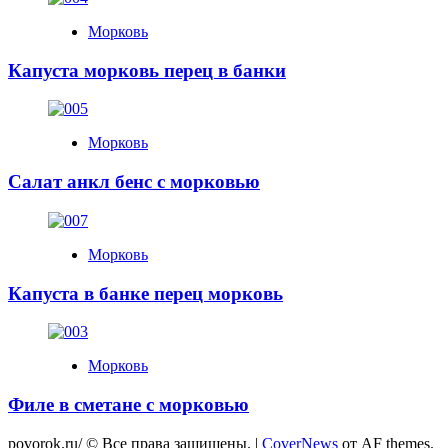
Морковь
Капуста морковь перец в банки
Морковь
Салат анкл бенс с морковью
Морковь
Капуста в банке перец морковь
Морковь
Филе в сметане с морковью
povorok.ru/ © Все права защищены.
|
CoverNews
от AF themes.