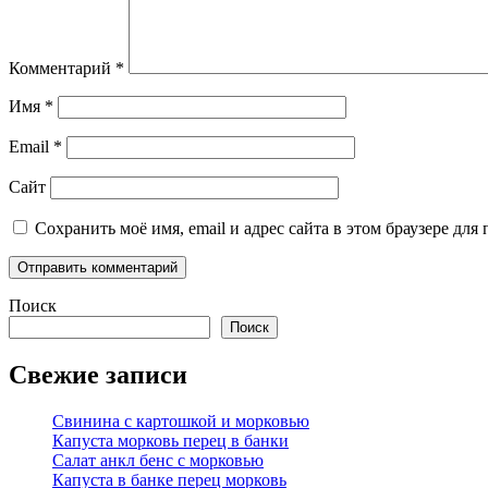
Комментарий
*
Имя
*
Email
*
Сайт
Сохранить моё имя, email и адрес сайта в этом браузере д
Поиск
Поиск
Свежие записи
Свинина с картошкой и морковью
Капуста морковь перец в банки
Салат анкл бенс с морковью
Капуста в банке перец морковь