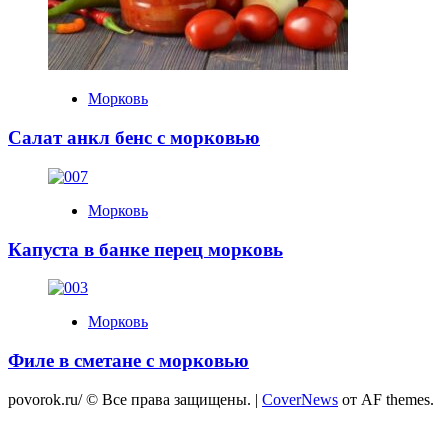
Морковь
Салат анкл бенс с морковью
Морковь
Капуста в банке перец морковь
Морковь
Филе в сметане с морковью
povorok.ru/ © Все права защищены.
|
CoverNews
от AF themes.