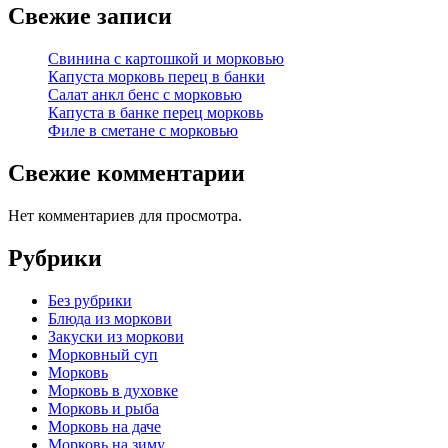
Свежие записи
Свинина с картошкой и морковью
Капуста морковь перец в банки
Салат анкл бенс с морковью
Капуста в банке перец морковь
Филе в сметане с морковью
Свежие комментарии
Нет комментариев для просмотра.
Рубрики
Без рубрики
Блюда из моркови
Закуски из моркови
Морковный суп
Морковь
Морковь в духовке
Морковь и рыба
Морковь на даче
Морковь на зиму