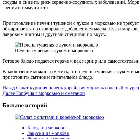
сосуды и снизить риск сердечно-сосудистых заболеваний. Морк
зрения и иммунитета.
Приготовление печени тушеной с луком и морковью не требует 
обжаривается на сковороде с добавлением масла. Лук и морков
лавровым листом и другими специями по вкусу.
Печень тушеная с луком и морковью
Готовое блюдо подается горячим как гарнир или самостоятель
В заключение можно отметить, что печень тушеная с луком и м
приготовить сытное и питательное блюдо.
Post
Назад
Салат куриная печень корейская морковь соленый огуре
Далее
Горбуша с морковью и сметаной
Navigation
Больше историй
Блюда из моркови
Закуски из моркови
Рецепты из моркови