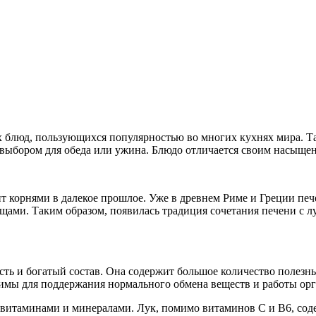
х блюд, пользующихся популярностью во многих кухнях мира. Та
 выбором для обеда или ужина. Блюдо отличается своим насыще
 корнями в далекое прошлое. Уже в древнем Риме и Греции пече
щами. Таким образом, появилась традиция сочетания печени с л
ть и богатый состав. Она содержит большое количество полезных
имы для поддержания нормального обмена веществ и работы орг
о витаминами и минералами. Лук, помимо витаминов C и B6, со