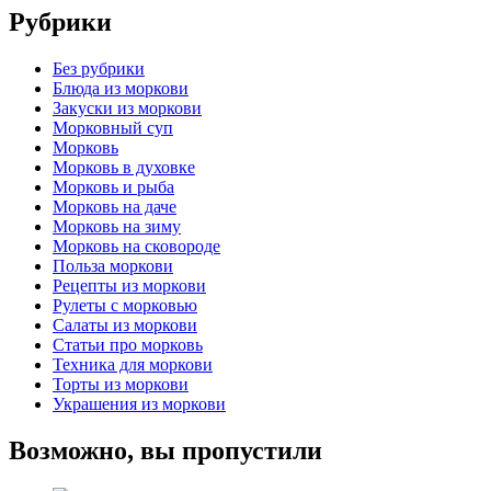
Рубрики
Без рубрики
Блюда из моркови
Закуски из моркови
Морковный суп
Морковь
Морковь в духовке
Морковь и рыба
Морковь на даче
Морковь на зиму
Морковь на сковороде
Польза моркови
Рецепты из моркови
Рулеты с морковью
Салаты из моркови
Статьи про морковь
Техника для моркови
Торты из моркови
Украшения из моркови
Возможно, вы пропустили