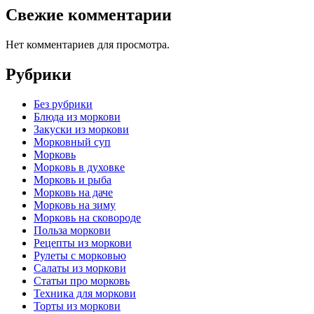
Свежие комментарии
Нет комментариев для просмотра.
Рубрики
Без рубрики
Блюда из моркови
Закуски из моркови
Морковный суп
Морковь
Морковь в духовке
Морковь и рыба
Морковь на даче
Морковь на зиму
Морковь на сковороде
Польза моркови
Рецепты из моркови
Рулеты с морковью
Салаты из моркови
Статьи про морковь
Техника для моркови
Торты из моркови