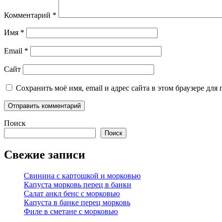
Комментарий
*
Имя
*
Email
*
Сайт
Сохранить моё имя, email и адрес сайта в этом браузере д
Поиск
Поиск
Свежие записи
Свинина с картошкой и морковью
Капуста морковь перец в банки
Салат анкл бенс с морковью
Капуста в банке перец морковь
Филе в сметане с морковью