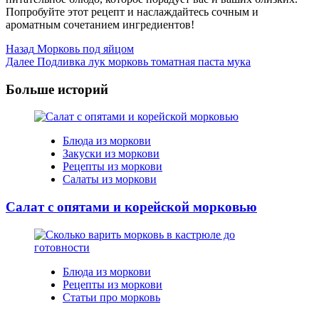
Попробуйте этот рецепт и наслаждайтесь сочным и
ароматным сочетанием ингредиентов!
Post
Назад
Морковь под яйцом
Далее
Подливка лук морковь томатная паста мука
Navigation
Больше историй
Блюда из моркови
Закуски из моркови
Рецепты из моркови
Салаты из моркови
Салат с опятами и корейской морковью
Блюда из моркови
Рецепты из моркови
Статьи про морковь