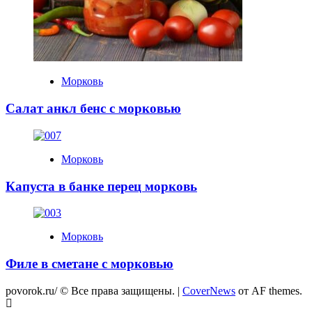
Морковь
Салат анкл бенс с морковью
Морковь
Капуста в банке перец морковь
Морковь
Филе в сметане с морковью
povorok.ru/ © Все права защищены.
|
CoverNews
от AF themes.