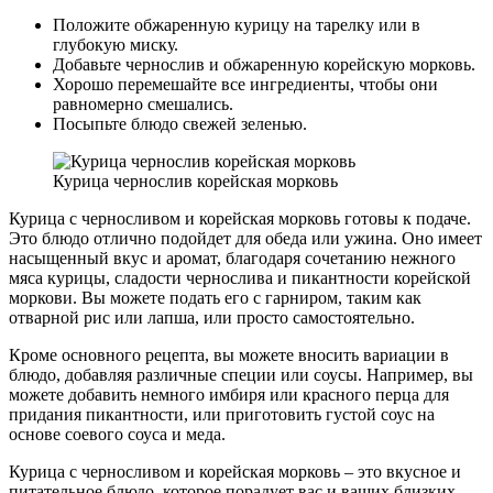
Положите обжаренную курицу на тарелку или в
глубокую миску.
Добавьте чернослив и обжаренную корейскую морковь.
Хорошо перемешайте все ингредиенты, чтобы они
равномерно смешались.
Посыпьте блюдо свежей зеленью.
Курица чернослив корейская морковь
Курица с черносливом и корейская морковь готовы к подаче.
Это блюдо отлично подойдет для обеда или ужина. Оно имеет
насыщенный вкус и аромат, благодаря сочетанию нежного
мяса курицы, сладости чернослива и пикантности корейской
моркови. Вы можете подать его с гарниром, таким как
отварной рис или лапша, или просто самостоятельно.
Кроме основного рецепта, вы можете вносить вариации в
блюдо, добавляя различные специи или соусы. Например, вы
можете добавить немного имбиря или красного перца для
придания пикантности, или приготовить густой соус на
основе соевого соуса и меда.
Курица с черносливом и корейская морковь – это вкусное и
питательное блюдо, которое порадует вас и ваших близких.